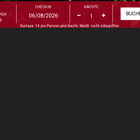
CHECK-IN
NÄCHTE
EREN
LE
Kurtaxe: 1€ pro Person und Nacht. MwSt. nicht inbegriffen.
SANTIAGO DE COMPOSTEL
Santiago de Compostelas wurde zum Weltkulturerbe erklärt und
en Besucher und Pilger aus der ganzen Welt. Vielleicht haben wi
glaublich einladenden und weltoffenen Stadt zu tun, in der sich 
fühlt.
le ist der unbestrittene Protagonist ihrer historischen Altstadt 
mpostela bietet auch ein beispielloses Komplex an Monument
 historischen und künstlerischen Wert. Hier gibt es Plätze, Kl