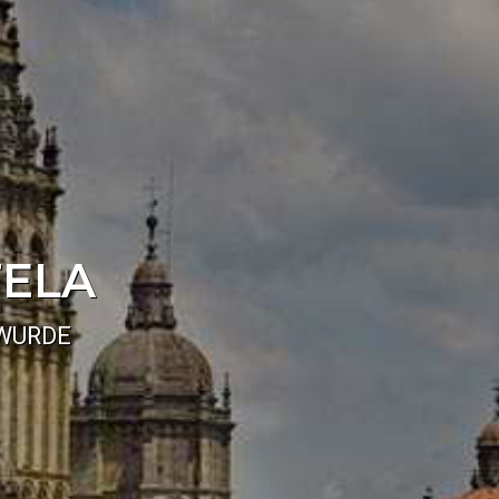
TELA
 WURDE