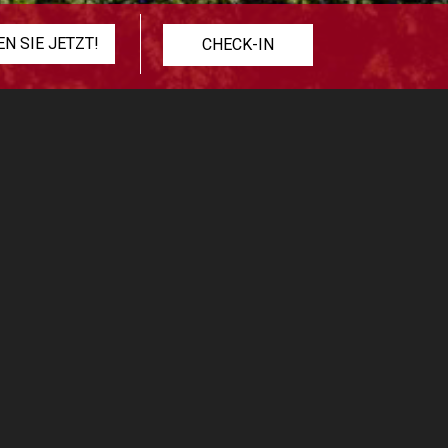
CHECK-IN
A
 empfängt seit
r es deshalb
niemand fremd
aber Santiago
en von
öster, Tempel,