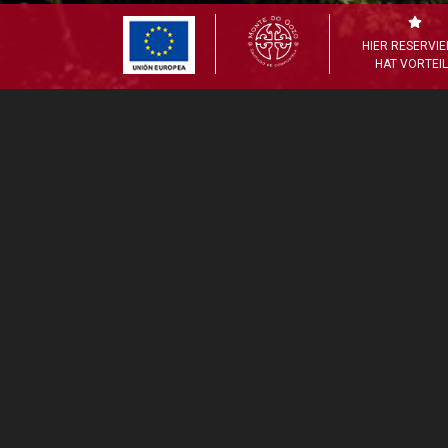
HIER RESERVI
HAT VORTEI
Die Altstadt 
Jahrhundert
mit einer un
Die Kathedra
de Co
unschätzbarem