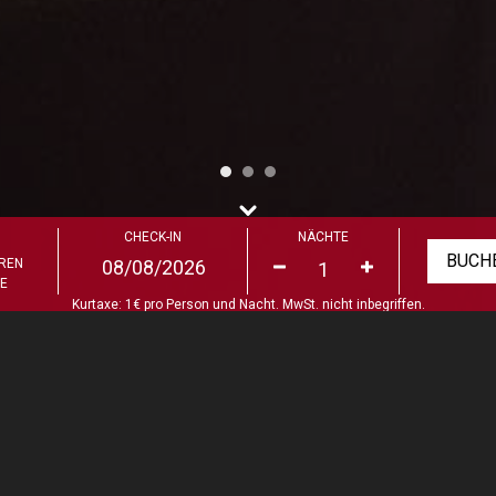
CHECK-IN
NÄCHTE
EREN
LE
Kurtaxe: 1€ pro Person und Nacht. MwSt. nicht inbegriffen.